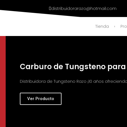
Ir
distribuidorarazo@hotmail.com
al
contenido
Tienda
Pr
Carburo de Tungsteno para 
Distribuidora de Tungsteno Razo ¡10 años ofreciendo 
Ver Producto