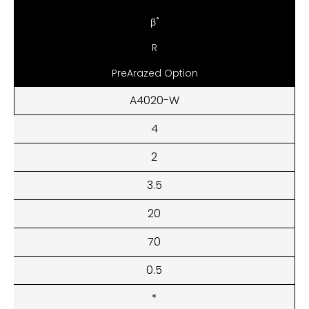
β˚
R
PreArazed Option
A4020-W
4
2
3.5
20
70
0.5
*