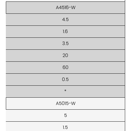
A4516-W
4.5
1.6
3.5
20
60
0.5
*
A5015-W
5
1.5