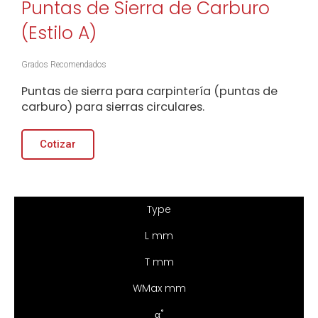
Puntas de Sierra de Carburo
(Estilo A)
Grados Recomendados
Puntas de sierra para carpintería (puntas de
carburo) para sierras circulares.
Cotizar
Type
L mm
T mm
WMax mm
α˚