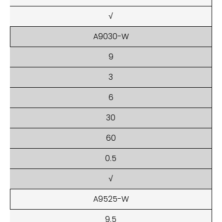
√
A9030-W
9
3
6
30
60
0.5
√
A9525-W
9.5