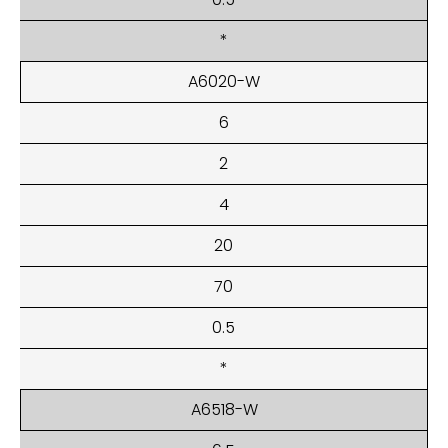
*
A6020-W
6
2
4
20
70
0.5
*
A6518-W