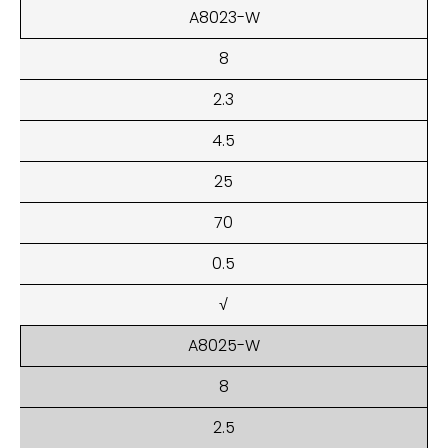
A8023-W
8
2.3
4.5
25
70
0.5
√
A8025-W
8
2.5